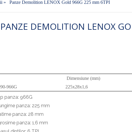
ii
»
Panze Demolition LENOX Gold 966G 225 mm 6TPI
PANZE DEMOLITION LENOX GOL
Dimensiune (mm)
090-966G
225x28x1,6
ip panza: 966G
lungime panza: 225 mm
latime panza: 28 mm
grosime panza: 1,6 mm
asul dintilor: 6 TPI