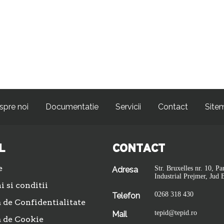
spre noi
Documentatie
Servicii
Contact
Site
L
CONTACT
e
Str. Bruxelles nr. 10, Pa
Adresa
Industrial Prejmer, Jud 
 si conditii
0268 318 430
Telefon
a de Confidentialitate
tepid@tepid.ro
Mail
a de Cookie