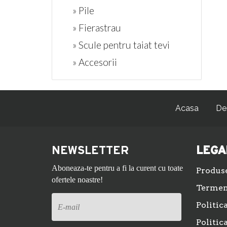
» Pile
» Fierastrau
» Scule pentru taiat tevi
» Accesorii
Acasa
De
NEWSLETTER
LEGA
Aboneaza-te pentru a fi la curent cu toate
Produs
ofertele noastre!
Termeni
Politic
Politic