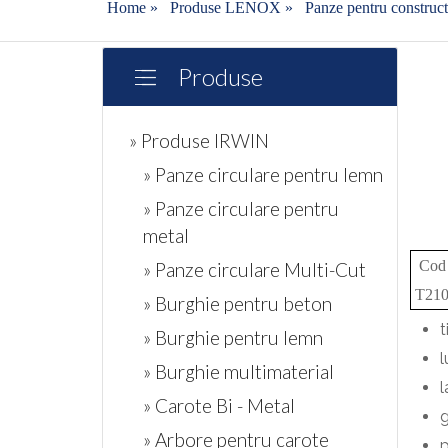
Home
»
Produse LENOX
»
Panze pentru construct
Produse
» Produse IRWIN
» Panze circulare pentru lemn
» Panze circulare pentru
metal
Cod
» Panze circulare Multi-Cut
T21
» Burghie pentru beton
t
» Burghie pentru lemn
» Burghie multimaterial
» Carote Bi - Metal
» Arbore pentru carote
p