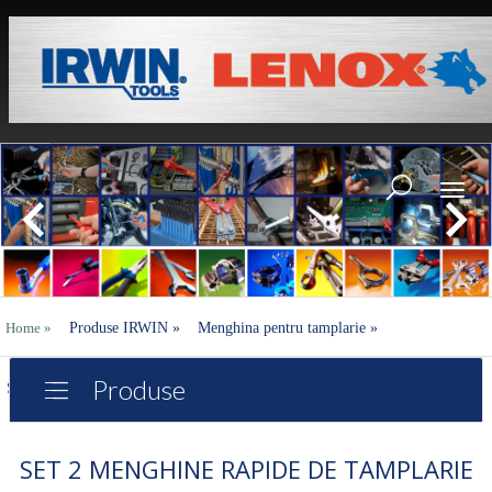
Toggl
naviga
Home
»
Produse IRWIN
»
Menghina pentru tamplarie
»
Produse
Set 2 menghine rapide de tamplarie pentru o mana Mini Bar
SET 2 MENGHINE RAPIDE DE TAMPLARIE