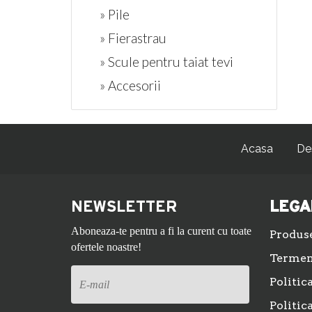
» Pile
» Fierastrau
» Scule pentru taiat tevi
» Accesorii
Acasa
De
NEWSLETTER
LEGA
Aboneaza-te pentru a fi la curent cu toate
Produs
ofertele noastre!
Termeni
Politic
Politic