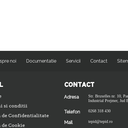
spre noi
Documentatie
Servicii
Contact
Site
L
CONTACT
e
Str. Bruxelles nr. 10, Pa
Adresa
Industrial Prejmer, Jud 
 si conditii
0268 318 430
Telefon
a de Confidentialitate
tepid@tepid.ro
Mail
a de Cookie