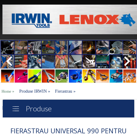
Toggl
naviga
Home
»
Produse IRWIN
»
Fierastrau
»
Produse
Fierastrau universal 990 pentru taiere fina
FIERASTRAU UNIVERSAL 990 PENTRU