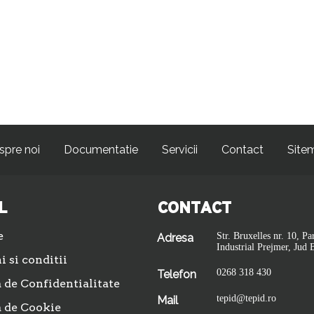
spre noi
Documentatie
Servicii
Contact
Site
L
CONTACT
e
Str. Bruxelles nr. 10, Pa
Adresa
Industrial Prejmer, Jud 
 si conditii
0268 318 430
Telefon
a de Confidentialitate
tepid@tepid.ro
Mail
a de Cookie