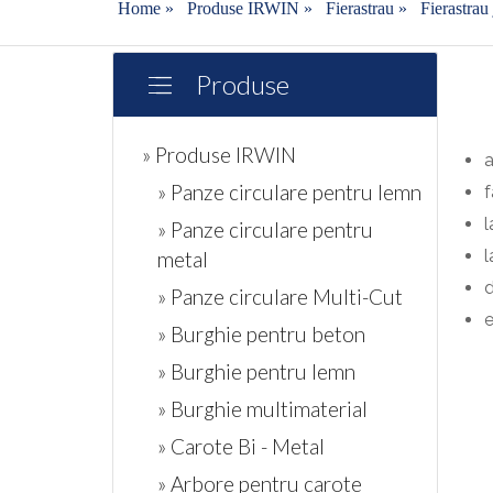
Home
»
Produse IRWIN
»
Fierastrau
»
Fierastrau
Produse
» Produse IRWIN
a
» Panze circulare pentru lemn
f
l
» Panze circulare pentru
l
metal
d
» Panze circulare Multi-Cut
e
» Burghie pentru beton
» Burghie pentru lemn
» Burghie multimaterial
» Carote Bi - Metal
» Arbore pentru carote