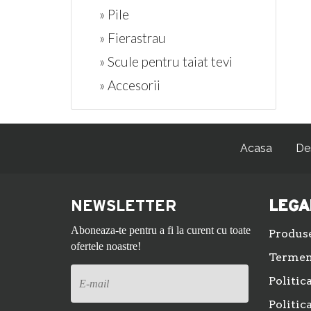
» Pile
» Fierastrau
» Scule pentru taiat tevi
» Accesorii
Acasa
De
NEWSLETTER
LEGA
Aboneaza-te pentru a fi la curent cu toate
Produs
ofertele noastre!
Termeni
Politic
Politic